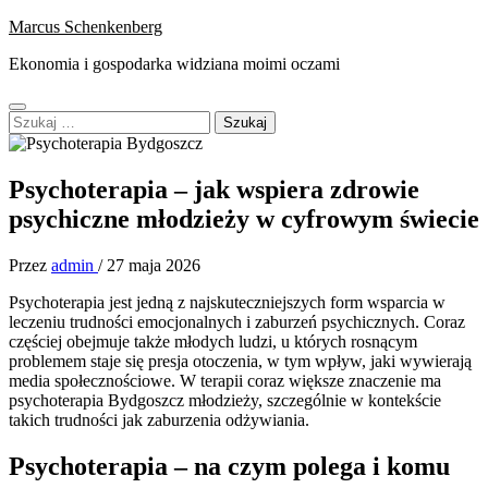
Skip
Marcus Schenkenberg
to
Ekonomia i gospodarka widziana moimi oczami
content
Primary
Szukaj:
Menu
Psychoterapia – jak wspiera zdrowie
psychiczne młodzieży w cyfrowym świecie
Przez
admin
/
27 maja 2026
Psychoterapia jest jedną z najskuteczniejszych form wsparcia w
leczeniu trudności emocjonalnych i zaburzeń psychicznych. Coraz
częściej obejmuje także młodych ludzi, u których rosnącym
problemem staje się presja otoczenia, w tym wpływ, jaki wywierają
media społecznościowe. W terapii coraz większe znaczenie ma
psychoterapia Bydgoszcz młodzieży, szczególnie w kontekście
takich trudności jak zaburzenia odżywiania.
Psychoterapia – na czym polega i komu