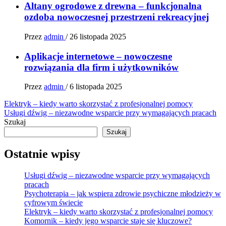
Altany ogrodowe z drewna – funkcjonalna
ozdoba nowoczesnej przestrzeni rekreacyjnej
Przez
admin
/
26 listopada 2025
Aplikacje internetowe – nowoczesne
rozwiązania dla firm i użytkowników
Przez
admin
/
6 listopada 2025
Nawigacja
Elektryk – kiedy warto skorzystać z profesjonalnej pomocy
Usługi dźwig – niezawodne wsparcie przy wymagających pracach
wpisu
Szukaj
Szukaj
Ostatnie wpisy
Usługi dźwig – niezawodne wsparcie przy wymagających
pracach
Psychoterapia – jak wspiera zdrowie psychiczne młodzieży w
cyfrowym świecie
Elektryk – kiedy warto skorzystać z profesjonalnej pomocy
Komornik – kiedy jego wsparcie staje się kluczowe?