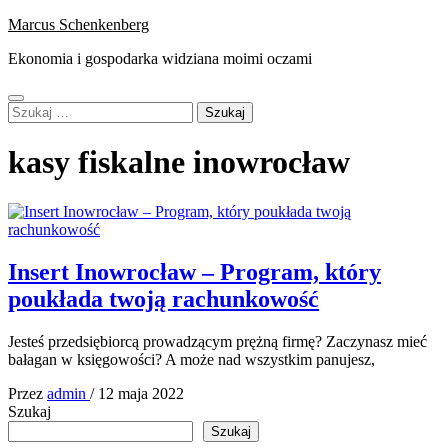
Skip
Marcus Schenkenberg
to
Ekonomia i gospodarka widziana moimi oczami
content
Primary
Szukaj:
Menu
kasy fiskalne inowrocław
Insert Inowrocław – Program, który
poukłada twoją rachunkowość
Jesteś przedsiębiorcą prowadzącym prężną firmę? Zaczynasz mieć
bałagan w księgowości? A może nad wszystkim panujesz,
Przez
admin
/
12 maja 2022
Szukaj
Szukaj