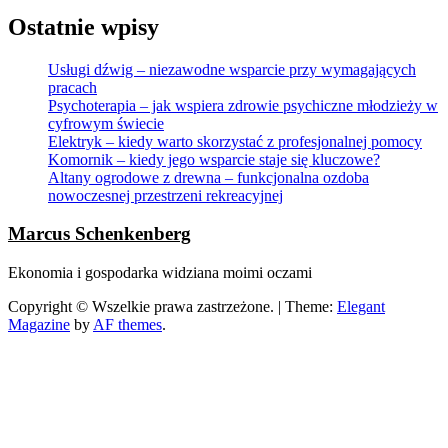
Ostatnie wpisy
Usługi dźwig – niezawodne wsparcie przy wymagających
pracach
Psychoterapia – jak wspiera zdrowie psychiczne młodzieży w
cyfrowym świecie
Elektryk – kiedy warto skorzystać z profesjonalnej pomocy
Komornik – kiedy jego wsparcie staje się kluczowe?
Altany ogrodowe z drewna – funkcjonalna ozdoba
nowoczesnej przestrzeni rekreacyjnej
Marcus Schenkenberg
Ekonomia i gospodarka widziana moimi oczami
Copyright © Wszelkie prawa zastrzeżone.
|
Theme:
Elegant
Magazine
by
AF themes
.