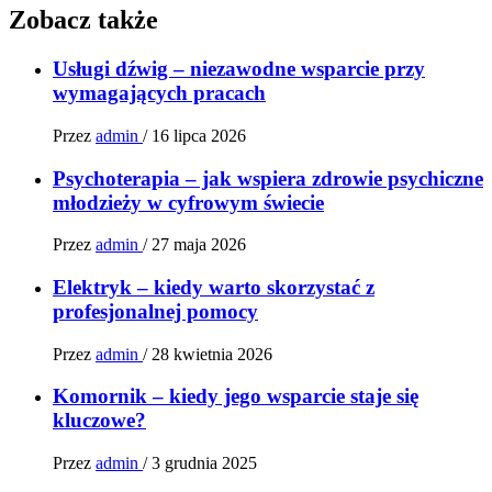
Zobacz także
Usługi dźwig – niezawodne wsparcie przy
wymagających pracach
Przez
admin
/
16 lipca 2026
Psychoterapia – jak wspiera zdrowie psychiczne
młodzieży w cyfrowym świecie
Przez
admin
/
27 maja 2026
Elektryk – kiedy warto skorzystać z
profesjonalnej pomocy
Przez
admin
/
28 kwietnia 2026
Komornik – kiedy jego wsparcie staje się
kluczowe?
Przez
admin
/
3 grudnia 2025