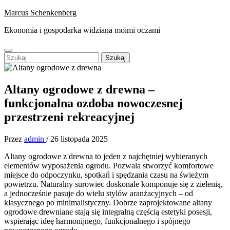
Skip
Marcus Schenkenberg
to
Ekonomia i gospodarka widziana moimi oczami
content
Primary
Szukaj:
Menu
Altany ogrodowe z drewna –
funkcjonalna ozdoba nowoczesnej
przestrzeni rekreacyjnej
Przez
admin
/
26 listopada 2025
Altany ogrodowe z drewna to jeden z najchętniej wybieranych
elementów wyposażenia ogrodu. Pozwala stworzyć komfortowe
miejsce do odpoczynku, spotkań i spędzania czasu na świeżym
powietrzu. Naturalny surowiec doskonale komponuje się z zielenią,
a jednocześnie pasuje do wielu stylów aranżacyjnych – od
klasycznego po minimalistyczny. Dobrze zaprojektowane altany
ogrodowe drewniane stają się integralną częścią estetyki posesji,
wspierając ideę harmonijnego, funkcjonalnego i spójnego