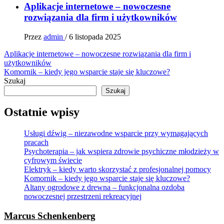
Aplikacje internetowe – nowoczesne
rozwiązania dla firm i użytkowników
Przez
admin
/
6 listopada 2025
Nawigacja
Aplikacje internetowe – nowoczesne rozwiązania dla firm i
użytkowników
wpisu
Komornik – kiedy jego wsparcie staje się kluczowe?
Szukaj
Szukaj
Ostatnie wpisy
Usługi dźwig – niezawodne wsparcie przy wymagających
pracach
Psychoterapia – jak wspiera zdrowie psychiczne młodzieży w
cyfrowym świecie
Elektryk – kiedy warto skorzystać z profesjonalnej pomocy
Komornik – kiedy jego wsparcie staje się kluczowe?
Altany ogrodowe z drewna – funkcjonalna ozdoba
nowoczesnej przestrzeni rekreacyjnej
Marcus Schenkenberg