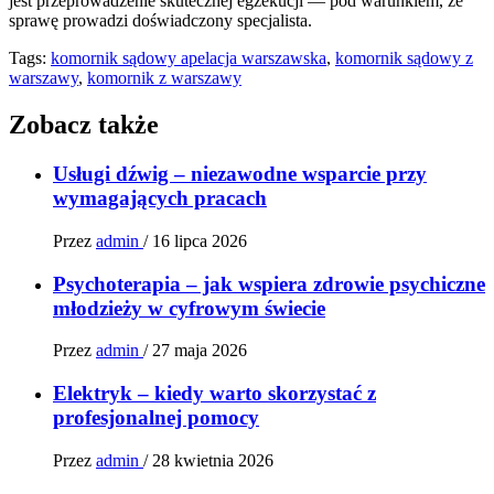
jest przeprowadzenie skutecznej egzekucji — pod warunkiem, że
sprawę prowadzi doświadczony specjalista.
Tags:
komornik sądowy apelacja warszawska
,
komornik sądowy z
warszawy
,
komornik z warszawy
Zobacz także
Usługi dźwig – niezawodne wsparcie przy
wymagających pracach
Przez
admin
/
16 lipca 2026
Psychoterapia – jak wspiera zdrowie psychiczne
młodzieży w cyfrowym świecie
Przez
admin
/
27 maja 2026
Elektryk – kiedy warto skorzystać z
profesjonalnej pomocy
Przez
admin
/
28 kwietnia 2026