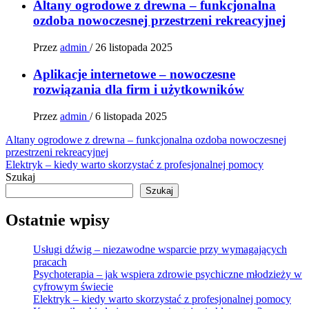
Altany ogrodowe z drewna – funkcjonalna
ozdoba nowoczesnej przestrzeni rekreacyjnej
Przez
admin
/
26 listopada 2025
Aplikacje internetowe – nowoczesne
rozwiązania dla firm i użytkowników
Przez
admin
/
6 listopada 2025
Nawigacja
Altany ogrodowe z drewna – funkcjonalna ozdoba nowoczesnej
przestrzeni rekreacyjnej
wpisu
Elektryk – kiedy warto skorzystać z profesjonalnej pomocy
Szukaj
Szukaj
Ostatnie wpisy
Usługi dźwig – niezawodne wsparcie przy wymagających
pracach
Psychoterapia – jak wspiera zdrowie psychiczne młodzieży w
cyfrowym świecie
Elektryk – kiedy warto skorzystać z profesjonalnej pomocy