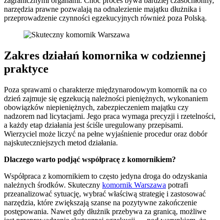
zagranicznymi organami. Choć proces bywa bardziej czasochłonny,
narzędzia prawne pozwalają na odnalezienie majątku dłużnika i
przeprowadzenie czynności egzekucyjnych również poza Polską.
Zakres działań komornika w codziennej
praktyce
Poza sprawami o charakterze międzynarodowym komornik na co
dzień zajmuje się egzekucją należności pieniężnych, wykonaniem
obowiązków niepieniężnych, zabezpieczeniem majątku czy
nadzorem nad licytacjami. Jego praca wymaga precyzji i rzetelności,
a każdy etap działania jest ściśle uregulowany przepisami.
Wierzyciel może liczyć na pełne wyjaśnienie procedur oraz dobór
najskuteczniejszych metod działania.
Dlaczego warto podjąć współpracę z komornikiem?
Współpraca z komornikiem to często jedyna droga do odzyskania
należnych środków. Skuteczny
komornik Warszawa
potrafi
przeanalizować sytuację, wybrać właściwą strategię i zastosować
narzędzia, które zwiększają szanse na pozytywne zakończenie
postępowania. Nawet gdy dłużnik przebywa za granicą, możliwe