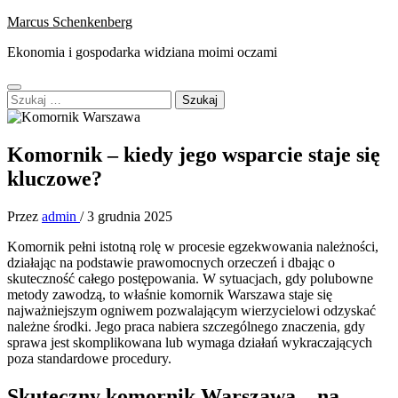
Skip
Marcus Schenkenberg
to
Ekonomia i gospodarka widziana moimi oczami
content
Primary
Szukaj:
Menu
Komornik – kiedy jego wsparcie staje się
kluczowe?
Przez
admin
/
3 grudnia 2025
Komornik pełni istotną rolę w procesie egzekwowania należności,
działając na podstawie prawomocnych orzeczeń i dbając o
skuteczność całego postępowania. W sytuacjach, gdy polubowne
metody zawodzą, to właśnie komornik Warszawa staje się
najważniejszym ogniwem pozwalającym wierzycielowi odzyskać
należne środki. Jego praca nabiera szczególnego znaczenia, gdy
sprawa jest skomplikowana lub wymaga działań wykraczających
poza standardowe procedury.
Skuteczny komornik Warszawa – na